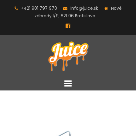
Skip
+421 901 797 970
info@juice.sk
Nové
to
záhrady I/9, 821 06 Bratislava
content
Facebook